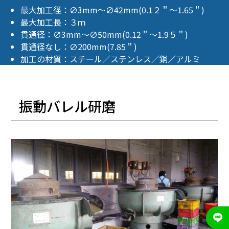
最大加工径：∅3mm～∅42mm(0.1２＂～1.65＂)
最大加工長：３ｍ
貫通径：∅3mm～∅50mm(0.12＂～1.9５＂)
貫通径なし：∅200mm(7.85＂)
加工の材質：スチール／ステンレス／銅／アルミ
振動バレル研磨