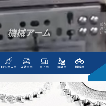
機
機械アーム
付
いま
航空宇宙用
自動車用
電子用
建築用
機械用