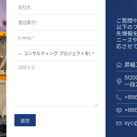
ご質問
以下の
先情報
ニーズ
応させ
昇暘
51
一段
+88
+886
syc