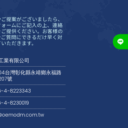
やご提案がございましたら、
フォームにご記入の上、連絡
をご提供ください。お客様の
やご質問にできるだけ早く対
ていただきます。
工業有限公司
2004台灣彰化縣永靖鄉永福路
207號
6-4-8223343
-4-8230019
@oemodm.com.tw