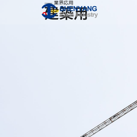
—— 業界応用
建築用
S
k
i
p
t
o
c
o
n
t
e
n
t