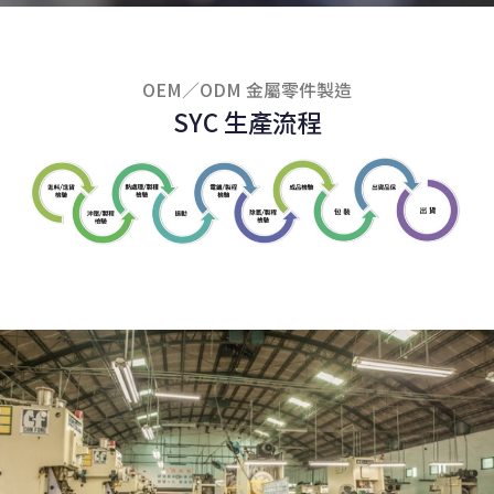
OEM／ODM 金屬零件製造
SYC 生產流程