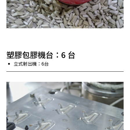
塑膠包膠機台：6 台
立式射出機：6台