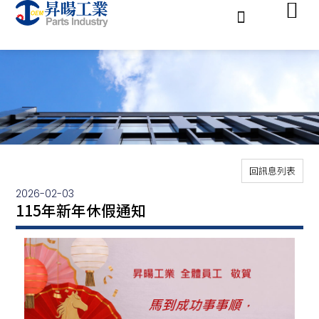
S
k
i
p
t
o
c
o
n
t
e
n
t
回訊息列表
2026-02-03
115年新年休假通知