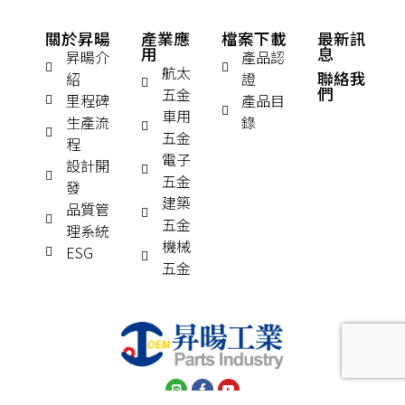
關於昇暘
產業應
檔案下載
最新訊
用
息
昇暘介
產品認
航太
聯絡我
紹
證
們
五金
里程碑
產品目
車用
生產流
錄
五金
程
電子
設計開
五金
發
建築
品質管
五金
理系統
機械
ESG
五金